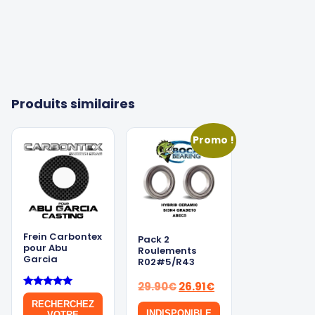
Produits similaires
Promo !
Frein Carbontex
Pack 2
pour Abu
Roulements
Garcia
R02#5/R43
Le
Le
29.90
€
26.91
€
Note
prix
prix
5.00
RECHERCHEZ
sur 5
INDISPONIBLE
VOTRE