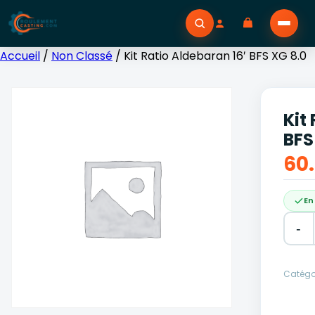
Accueil
/
Non Classé
/ Kit Ratio Aldebaran 16′ BFS XG 8.0
Kit
BFS
60
En
-
Alter
Catégor