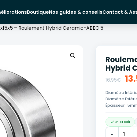
éliorations
Boutique
Nos guides & conseils
Contact & As
x15x5 – Roulement Hybrid Ceramic-ABEC 5
Rouleme
Hybrid 
Le
13
16.95
€
pr
Diamètre Intéri
Diamètre Extéri
ini
Épaisseur : 5m
éta
En stock
16
-