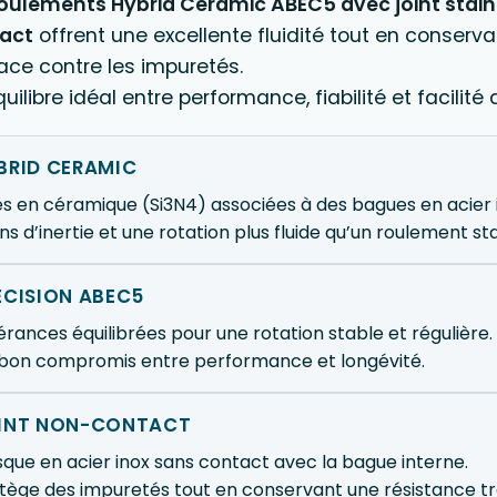
oulements Hybrid Ceramic ABEC5 avec joint stain
act
offrent une excellente fluidité tout en conserv
ace contre les impuretés.
uilibre idéal entre performance, fiabilité et facilité d
BRID CERAMIC
les en céramique (Si3N4) associées à des bagues en acier
ns d’inertie et une rotation plus fluide qu’un roulement st
ÉCISION ABEC5
érances équilibrées pour une rotation stable et régulière.
bon compromis entre performance et longévité.
INT NON-CONTACT
sque en acier inox sans contact avec la bague interne.
tège des impuretés tout en conservant une résistance trè