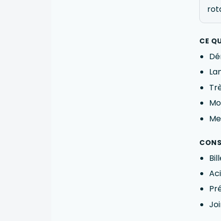
rot
CE Q
Dé
Lan
Trè
Mo
Me
CONS
Bil
Ac
Pr
Joi