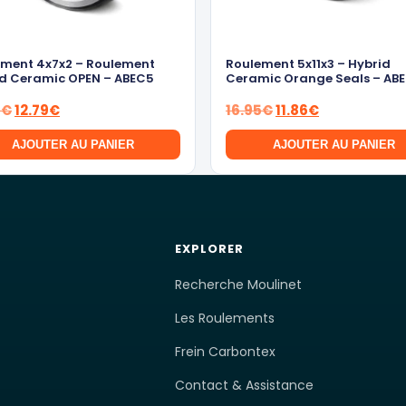
ment 4x7x2 – Roulement
Roulement 5x11x3 – Hybrid
d Ceramic OPEN – ABEC5
Ceramic Orange Seals – AB
Le
Le
Le
Le
9
€
12.79
€
16.95
€
11.86
€
prix
prix
prix
prix
AJOUTER AU PANIER
AJOUTER AU PANIER
initial
actuel
initial
actuel
était :
est :
était :
est :
15.99€.
12.79€.
16.95€.
11.86€.
EXPLORER
Recherche Moulinet
Les Roulements
Frein Carbontex
Contact & Assistance