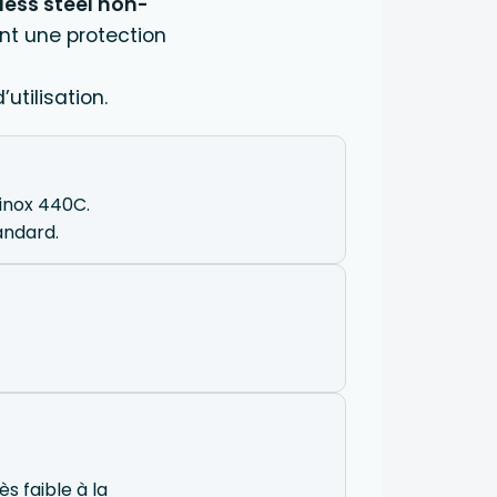
less steel non-
ant une protection
’utilisation.
 inox 440C.
andard.
s faible à la