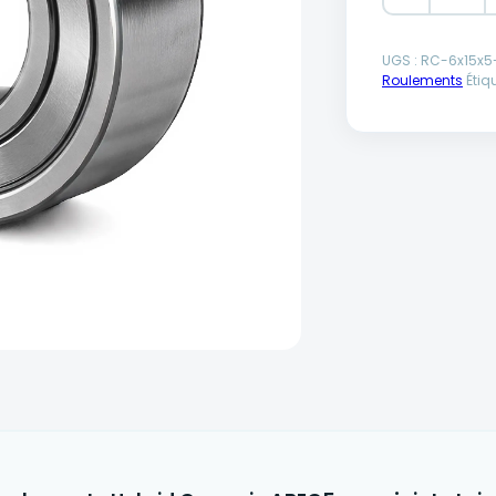
Alternative:
UGS :
RC-6x15x5
Roulements
Étiq