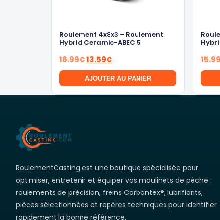
Roulement 4x8x3 – Roulement
Roule
Hybrid Ceramic-ABEC 5
Hybri
Le
Le
16.99
€
13.59
€
15.9
prix
prix
AJOUTER AU PANIER
initial
actuel
était :
est :
16.99€.
13.59€.
RoulementCasting est une boutique spécialisée pour
optimiser, entretenir et équiper vos moulinets de pêche :
roulements de précision, freins Carbontex®, lubrifiants,
pièces sélectionnées et repères techniques pour identifier
rapidement la bonne référence.