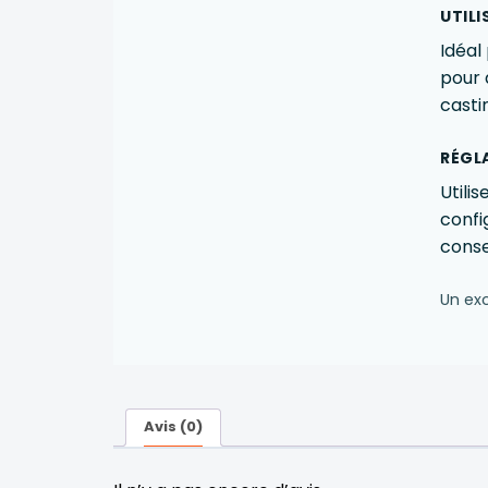
UTIL
Idéal
pour 
casti
RÉGL
Utili
confi
conse
Un exc
Avis (0)