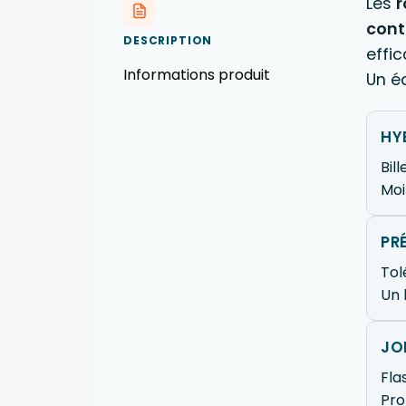
Les
r
cont
DESCRIPTION
effic
Informations produit
Un éq
HY
Bil
Moi
PR
Tol
Un 
JO
Fla
Pro