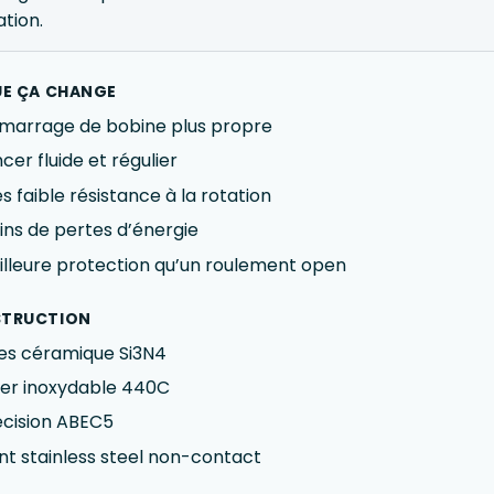
ation.
UE ÇA CHANGE
marrage de bobine plus propre
cer fluide et régulier
s faible résistance à la rotation
ins de pertes d’énergie
illeure protection qu’un roulement open
TRUCTION
les céramique Si3N4
ier inoxydable 440C
écision ABEC5
nt stainless steel non-contact