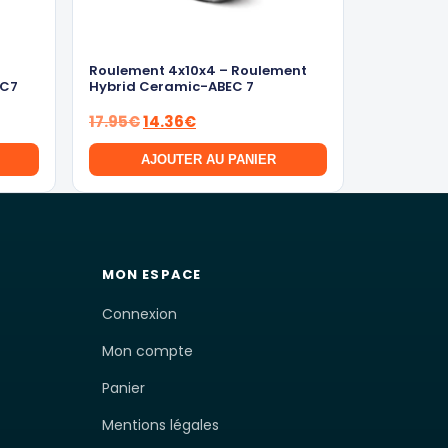
Roulement 4x10x4 – Roulement
EC7
Hybrid Ceramic-ABEC 7
Le
Le
17.95
€
14.36
€
prix
prix
AJOUTER AU PANIER
initial
actuel
était :
est :
17.95€.
14.36€.
MON ESPACE
Connexion
Mon compte
Panier
Mentions légales