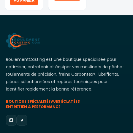
12.99€.
est :
AU PANIER
est :
14.95€.
10.39€.
11.96€.
RoulementCasting est une boutique spécialisée pour
optimiser, entretenir et équiper vos moulinets de pêche :
roulements de précision, freins Carbontex®, lubrifiants,
pièces sélectionnées et repères techniques pour
identifier rapidement la bonne référence.
BOUTIQUE SPÉCIALISÉE
VUES ÉCLATÉES
ENTRETIEN & PERFORMANCE