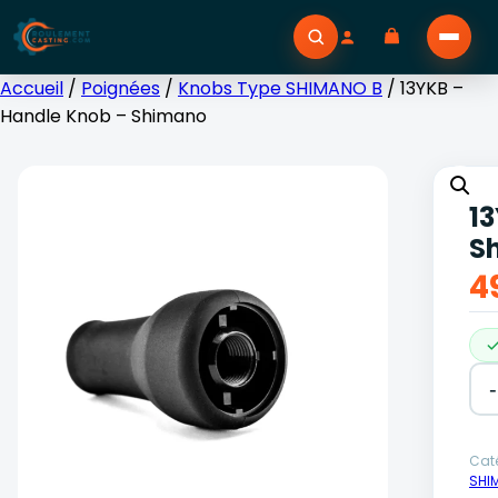
Accueil
/
Poignées
/
Knobs Type SHIMANO B
/ 13YKB –
Handle Knob – Shimano
1
S
4
-
Alt
Caté
SHI