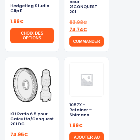
pour
HedgeHog Studio
21CONQUEST
Clip E
201
1.99
€
Le
83.98
€
prix
Le
74.74
€
CHOIX DES
initial
prix
OPTIONS
COMMANDER
était :
actuel
Ce
83.98€.
est :
produit
74.74€.
a
plusieurs
variations.
Les
options
peuvent
1057X –
être
Retainer –
Kit Ratio 6.5 pour
Shimano
choisies
Calcutta/Conquest
201 DC
sur
1.99
€
la
74.95
€
AJOUTER AU