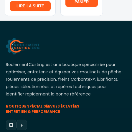
page
PANIER
LIRE LA SUITE
du
produit
RoulementCasting est une boutique spécialisée pour
optimiser, entretenir et équiper vos moulinets de pêche :
roulements de précision, freins Carbontex®, lubrifiants,
pièces sélectionnées et repères techniques pour
identifier rapidement la bonne référence.
BOUTIQUE SPÉCIALISÉE
VUES ÉCLATÉES
ENTRETIEN & PERFORMANCE