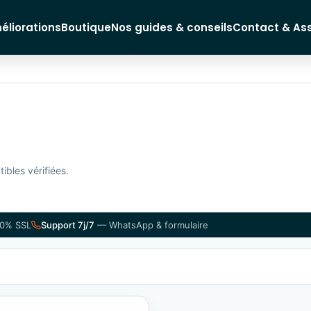
éliorations
Boutique
Nos guides & conseils
Contact & As
ibles vérifiées.
0% SSL
Support 7j/7
— WhatsApp & formulaire