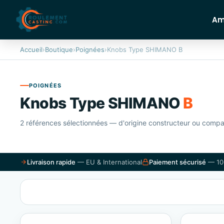
Am
Accueil
›
Boutique
›
Poignées
›
Knobs Type SHIMANO B
POIGNÉES
Knobs Type SHIMANO
B
2 références sélectionnées — d'origine constructeur ou compat
Livraison rapide
— EU & International
Paiement sécurisé
— 10