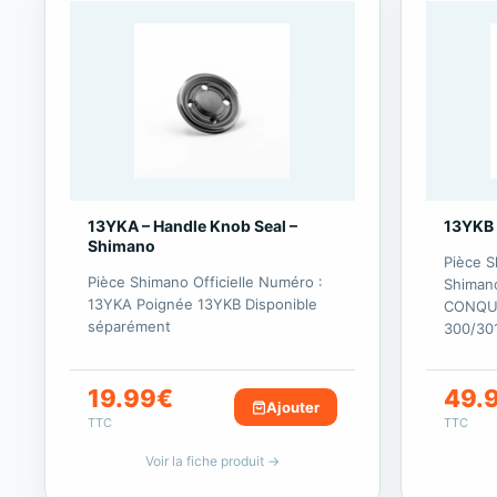
13YKA – Handle Knob Seal –
13YKB 
Shimano
Pièce S
Pièce Shimano Officielle Numéro :
Shimano
13YKA Poignée 13YKB Disponible
CONQUE
séparément
300/30
19.99
€
49.
Ajouter
TTC
TTC
Voir la fiche produit →