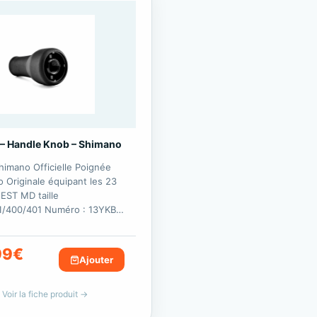
– Handle Knob – Shimano
himano Officielle Poignée
 Originale équipant les 23
ST MD taille
1/400/401 Numéro : 13YKB…
99
€
Ajouter
Voir la fiche produit →