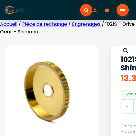
Accueil
/
Pièce de rechange
/
Engrenages
/ 1021S – Drive
Gear – Shimano
1021
Shi
13.
En 
-
Altern
Catégor
Marque 