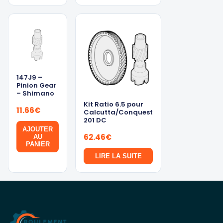
147J9 –
Pinion Gear
– Shimano
Kit Ratio 6.5 pour
11.66
€
Calcutta/Conquest
201 DC
AJOUTER
62.46
€
AU
PANIER
LIRE LA SUITE