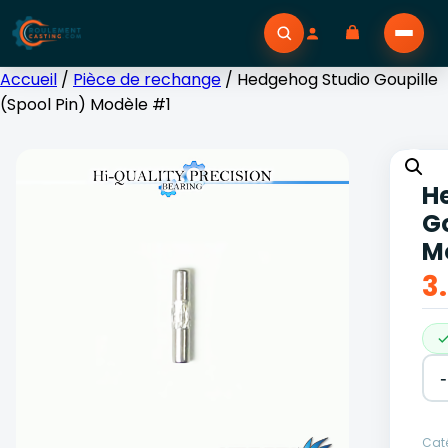
Accueil
/
Pièce de rechange
/ Hedgehog Studio Goupille
(Spool Pin) Modèle #1
H
Go
M
3
-
Alt
Caté