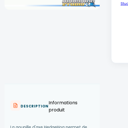
Stu
Informations
DESCRIPTION
produit
La goupille d'axe HedgeHog permet de