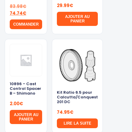
29.99
€
Le
83.98
€
prix
Le
74.74
€
AJOUTER AU
initial
prix
PANIER
COMMANDER
était :
actuel
83.98€.
est :
74.74€.
10896 – Cast
Control Spacer
Kit Ratio 6.5 pour
B – Shimano
Calcutta/Conquest
201 DC
2.00
€
74.95
€
AJOUTER AU
PANIER
LIRE LA SUITE