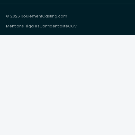
© 2026 RoulementCasting.com
Mentions légales
Confidentialité
CGV