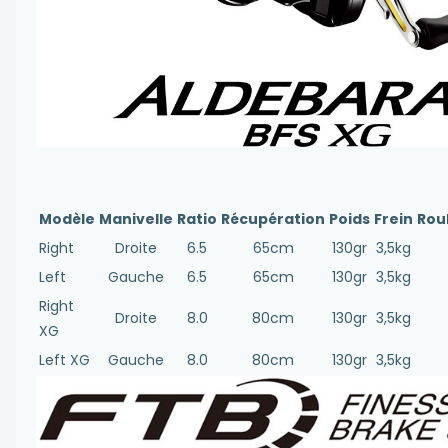
Modèle
Manivelle
Ratio
Récupération
Poids
Frein
Rou
Right
Droite
6.5
65cm
130gr
3,5kg
Left
Gauche
6.5
65cm
130gr
3,5kg
Right
Droite
8.0
80cm
130gr
3,5kg
XG
Left XG
Gauche
8.0
80cm
130gr
3,5kg