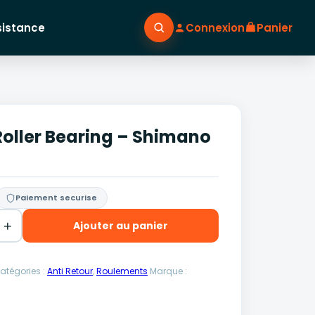
sistance
Connexion
Panier
Roller Bearing – Shimano
Paiement securise
+
Ajouter au panier
atégories :
Anti Retour
,
Roulements
Marque :