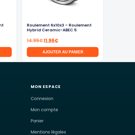
nt
Roulement 6x10x3 – Roulement
Hybrid Ceramic-ABEC 5
Le
Le
14.95
€
11.96
€
prix
prix
AJOUTER AU PANIER
initial
actuel
était :
est :
14.95€.
11.96€.
MON ESPACE
Connexion
Mon compte
Panier
Mentions légales