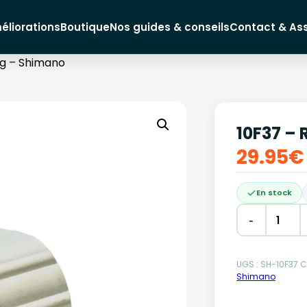
éliorations
Boutique
Nos guides & conseils
Contact & As
ng – Shimano
10F37 – 
29.95
€
En stock
-
Alternative:
UGS :
SH-10F37
C
Shimano