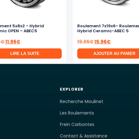
ment 5x8x2 – Hybrid
Roulement 7x19x6- Rouleme
mic OPEN – ABEC5
Hybrid Ceramic-ABEC 5
Le
Le
Le
Le
5
€
11.96
€
19.95
€
15.96
€
prix
prix
prix
prix
LIRE LA SUITE
AJOUTER AU PANIER
initial
actuel
initial
actuel
était :
est :
était :
est :
14.95€.
11.96€.
19.95€.
15.96€.
EXPLORER
Recherche Moulinet
Les Roulements
Frein Carbontex
Contact & Assistance