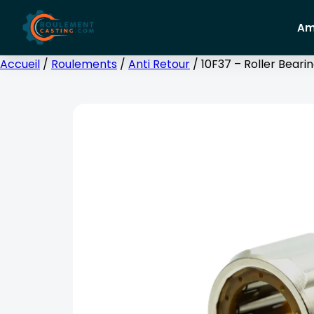
Am
Accueil
/
Roulements
/
Anti Retour
/ 10F37 – Roller Beari