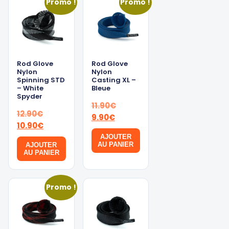
Promo !
Promo !
Rod Glove
Rod Glove
Nylon
Nylon
Spinning STD
Casting XL –
– White
Bleue
Spyder
Le
11.90
€
Le
12.90
€
Le
prix
9.90
€
prix
Le
10.90
€
prix
initial
initial
prix
AJOUTER
actuel
était :
AU PANIER
AJOUTER
était :
actuel
est :
11.90€.
AU PANIER
12.90€.
est :
9.90€.
10.90€.
Promo !