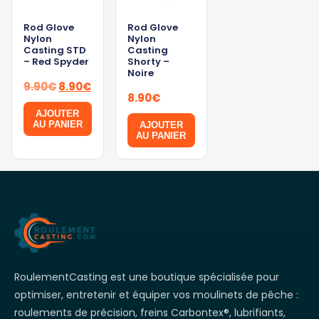
Rod Glove
Rod Glove
Nylon
Nylon
Casting STD
Casting
– Red Spyder
Shorty –
Noire
Le
Le
9.90
€
8.90
€
8.90
€
prix
prix
AJOUTER
initial
actuel
AU PANIER
AJOUTER
était :
est :
AU PANIER
9.90€.
8.90€.
RoulementCasting est une boutique spécialisée pour
optimiser, entretenir et équiper vos moulinets de pêche :
roulements de précision, freins Carbontex®, lubrifiants,