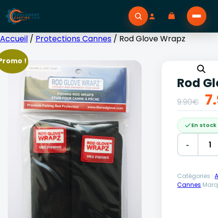
Accueil
/
Protections Cannes
/ Rod Glove Wrapz
Promo !
Rod G
L
7
9.90
€
p
En stock
in
-
ét
Alternative
Catégories :
9
A
Cannes
Marq