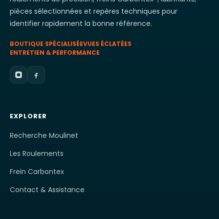
la
pièces sélectionnées et repères techniques pour
page
identifier rapidement la bonne référence.
du
BOUTIQUE SPÉCIALISÉE
VUES ÉCLATÉES
produit
ENTRETIEN & PERFORMANCE
EXPLORER
Recherche Moulinet
Les Roulements
Frein Carbontex
Contact & Assistance