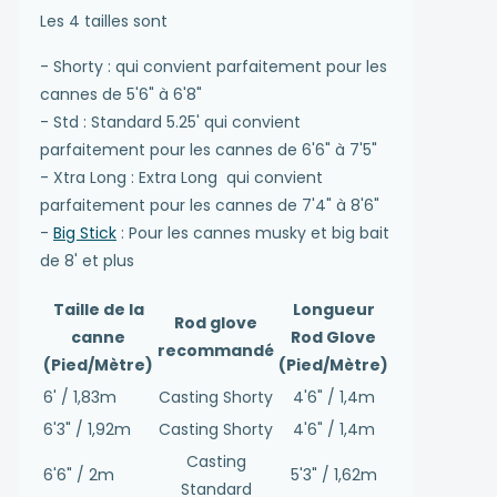
Les 4 tailles sont
- Shorty : qui convient parfaitement pour les
cannes de 5'6" à 6'8"
- Std : Standard 5.25' qui convient
parfaitement pour les cannes de 6'6" à 7'5"
- Xtra Long : Extra Long qui convient
parfaitement pour les cannes de 7'4" à 8'6"
-
Big Stick
: Pour les cannes musky et big bait
de 8' et plus
Taille de la
Longueur
Rod glove
canne
Rod Glove
recommandé
(Pied/Mètre)
(Pied/Mètre)
6' / 1,83m
Casting Shorty
4'6" / 1,4m
6'3" / 1,92m
Casting Shorty
4'6" / 1,4m
Casting
6'6" / 2m
5'3" / 1,62m
Standard