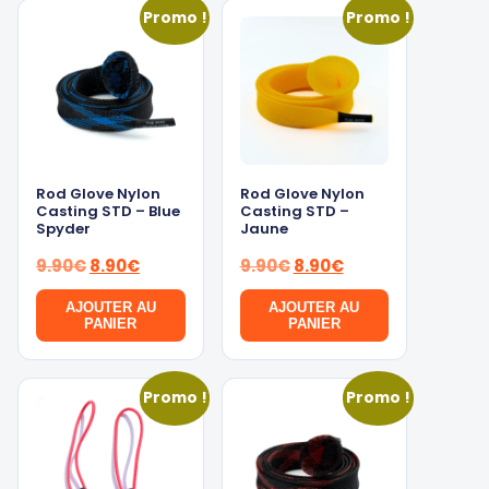
Promo !
Promo !
Rod Glove Nylon
Rod Glove Nylon
Casting STD – Blue
Casting STD –
Spyder
Jaune
Le
Le
Le
Le
9.90
€
8.90
€
9.90
€
8.90
€
prix
prix
prix
prix
AJOUTER AU
AJOUTER AU
initial
actuel
initial
actuel
PANIER
PANIER
était :
est :
était :
est :
9.90€.
8.90€.
9.90€.
8.90€.
Promo !
Promo !