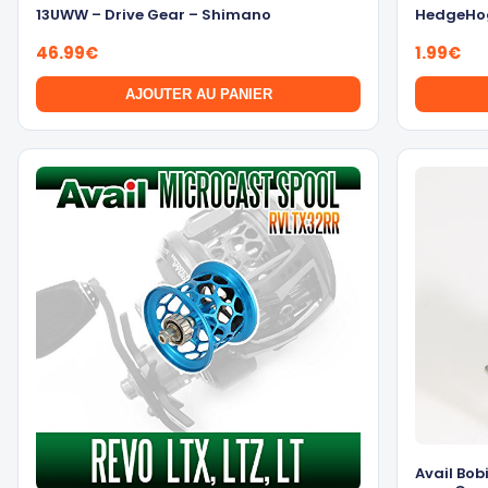
13UWW – Drive Gear – Shimano
HedgeHog
46.99
€
1.99
€
AJOUTER AU PANIER
Ce
produit
a
plusieur
variation
Les
options
peuvent
être
choisies
sur
la
page
Avail Bob
du