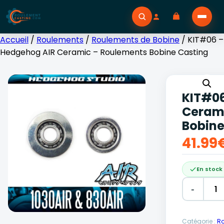
Accueil
/
Roulements
/
Roulements de Bobine
/ KIT#06 –
Hedgehog AIR Ceramic – Roulements Bobine Casting
KIT#06
Ceram
Bobine
41.99
En stock
-
Alternative
Catégorie :
Ro