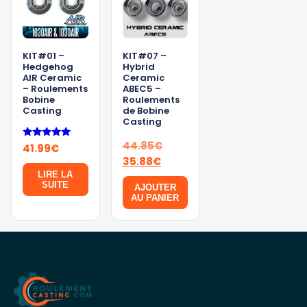
KIT#01 –
KIT#07 –
Hedgehog
Hybrid
AIR Ceramic
Ceramic
– Roulements
ABEC5 –
Bobine
Roulements
Casting
de Bobine
Casting
Le
44.85
€
Note
41.99
€
5.00
Le
prix
35.88
€
sur 5
prix
initial
LIRE LA
SUITE
AJOUTER
actuel
était :
AU PANIER
est :
44.85€.
35.88€.