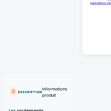
HedgeHog St
Informations
DESCRIPTION
produit
Les
roulements