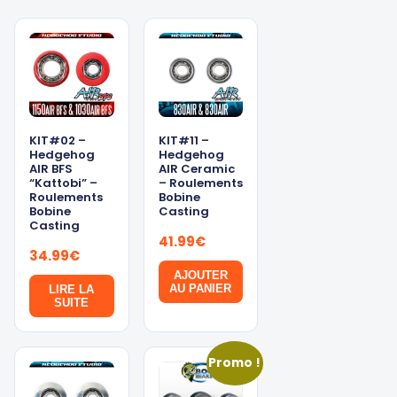
KIT#02 –
KIT#11 –
Hedgehog
Hedgehog
AIR BFS
AIR Ceramic
“Kattobi” –
– Roulements
Roulements
Bobine
Bobine
Casting
Casting
41.99
€
34.99
€
AJOUTER
AU PANIER
LIRE LA
SUITE
Promo !