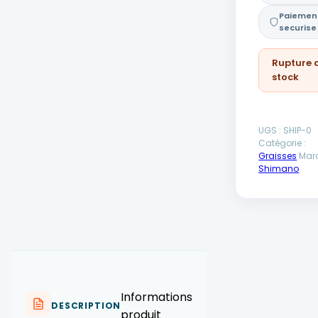
Paiemen
securise
Rupture 
stock
UGS :
SHIP-0
Catégorie :
Graisses
Marq
Shimano
Informations
DESCRIPTION
produit