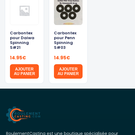
Carbontex
Carbontex
pour Daiwa
pour Penn
Spinning
Spinning
S#21
S#03
14.95
€
14.95
€
AJOUTER
AJOUTER
AU PANIER
AU PANIER
RoulementCasting est une boutique spécialisée pour