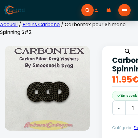
Accueil
/
Freins Carbone
/ Carbontex pour Shimano
Spinning S#2
Carbo
Spinni
11.95
En stock
-
Alternative
Catégorie :
Fr