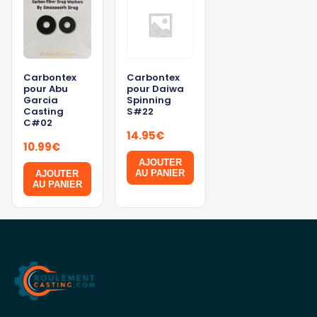
Carbontex
Carbontex
pour Abu
pour Daiwa
Garcia
Spinning
Casting
S#22
C#02
14.95
€
10.99
€
AJOUTER
AU PANIER
AJOUTER
AU PANIER