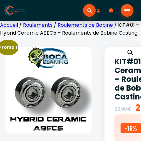
Accueil
/
Roulements
/
Roulements de Bobine
/ KIT#01 –
Hybrid Ceramic ABEC5 – Roulements de Bobine Casting
Promo !
KIT#01
Ceram
– Rou
de Bob
Casti
L
2
29.90
€
p
-15%
i