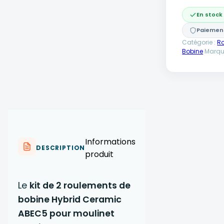
–
Roulement
En stock
de
Paiement
Bobine
Casting
Catégorie :
R
Bobine
Marqu
Informations
DESCRIPTION
produit
Le
kit de 2 roulements de
bobine Hybrid Ceramic
ABEC5 pour moulinet