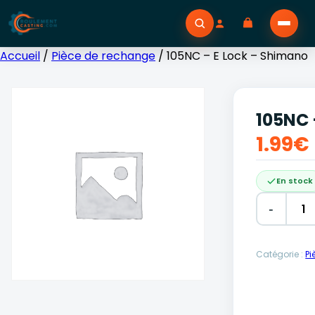
Accueil
/
Pièce de rechange
/ 105NC – E Lock – Shimano
105NC 
1.99
€
En stock
-
Alternative
Catégorie :
Pi