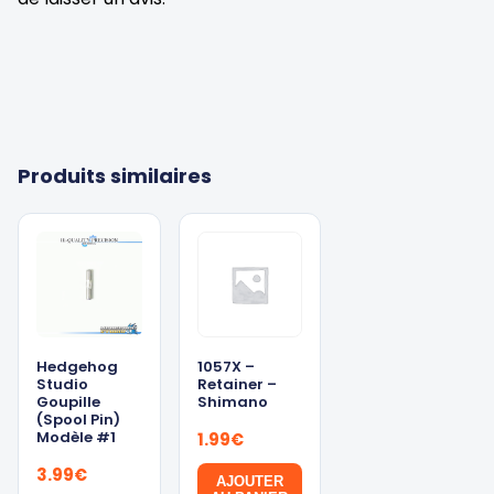
Produits similaires
Hedgehog
1057X –
Studio
Retainer –
Goupille
Shimano
(Spool Pin)
Modèle #1
1.99
€
3.99
€
AJOUTER